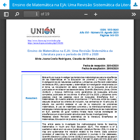
Ensino de Matemática na EJA: Uma Revisão Sistemática da Literatura para o período de 2010 a 2020