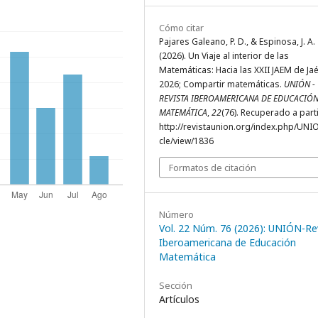
Cómo citar
Pajares Galeano, P. D., & Espinosa, J. A.
(2026). Un Viaje al interior de las
Matemáticas: Hacia las XXII JAEM de Ja
2026; Compartir matemáticas.
UNIÓN -
REVISTA IBEROAMERICANA DE EDUCACIÓ
MATEMÁTICA
,
22
(76). Recuperado a part
http://revistaunion.org/index.php/UNIO
cle/view/1836
Formatos de citación
Número
Vol. 22 Núm. 76 (2026): UNIÓN-Re
Iberoamericana de Educación
Matemática
Sección
Artículos