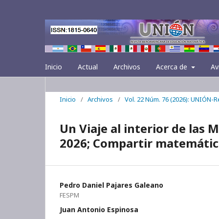
Inicio
Actual
Archivos
Acerca de
Av
Inicio
/
Archivos
/
Vol. 22 Núm. 76 (2026): UNIÓN-
Un Viaje al interior de las
2026; Compartir matemátic
Pedro Daniel Pajares Galeano
FESPM
Juan Antonio Espinosa