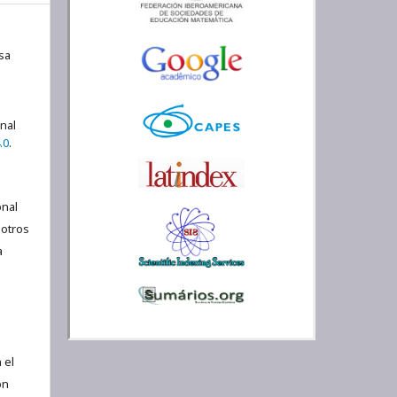
l
sa
onal
.0
.
nal
 otros
a
 el
ón