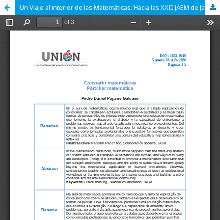
Un Viaje al interior de las Matemáticas: Hacia las XXII JAEM de Jaén 2026; Compartir matemáticas