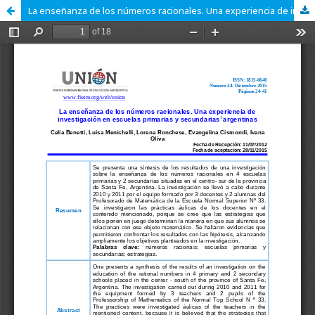
La enseñanza de los números racionales. Una experiencia de investigación en escuelas primarias y secundarias argentinas