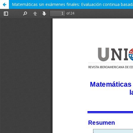
Matemáticas sin exámenes finales: Evaluación continua basada