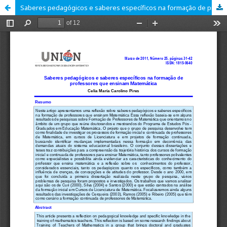
Saberes pedagógicos e saberes específicos na formação de professores que ensinam Matemática