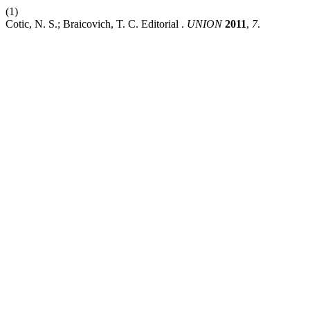
(1)
Cotic, N. S.; Braicovich, T. C. Editorial .
UNION
2011
,
7
.