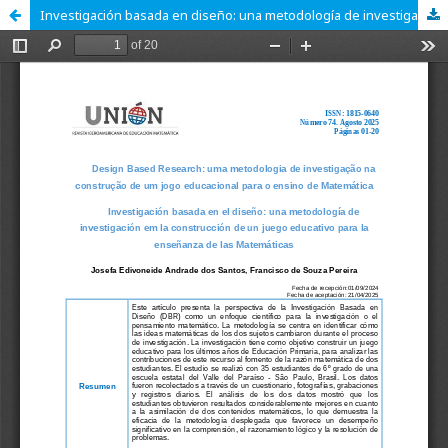
Investigación basada en diseño: una metodología de investigación sobre el uso de juegos para la enseñanza de las Matemáticas