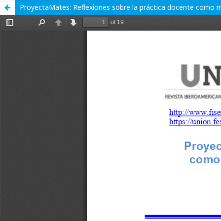
ProyectaMates: Reflexiones sobre la práctica docente como 