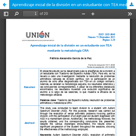
Aprendizaje inicial de la división en un estudiante con TEA mediante la metodología CRA