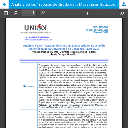
Análisis de los Trabajos de Grado de la Maestría en Educación Matemática de la Universidad de Carabobo: 2005-2014