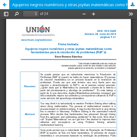
Agujeros negros numéricos y otras joyitas matemáticas como herramientas para la resolución de problemas (RdP´s)