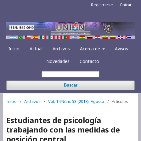
Registrarse
Entrar
Inicio
Actual
Archivos
Acerca de
Avisos
Novedades
Contacto
Buscar
Inicio
/
Archivos
/
Vol. 14 Núm. 53 (2018): Agosto
/
Artículos
Estudiantes de psicología
trabajando con las medidas de
posición central