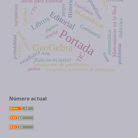
aprendizaje
errores
Ideas para Enseñar
Historia
Enseñanza
juegos
bachillerato
CTS
Matemáticas en la Red
Créditos
Matemáticas
Editorial
Libros
didáctica
álgebra
Geometría
Portada
reseña
problemas
matemática
probabilidad
GeoGebra
problema
STEM
estadística
Arte
TIC
firma
¡Esto no es serio!
resolución de problemas
grafos
creación y resolución de problemas
Número actual