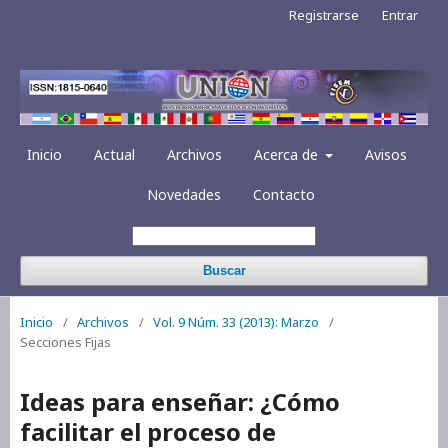
Registrarse
Entrar
Inicio
Actual
Archivos
Acerca de
Avisos
Novedades
Contacto
Buscar
Inicio
/
Archivos
/
Vol. 9 Núm. 33 (2013): Marzo
/
Secciones Fijas
Ideas para enseñar: ¿Cómo
facilitar el proceso de