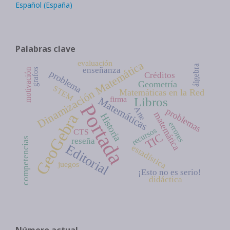
Español (España)
Palabras clave
evaluación
Dinamización Matemática
álgebra
enseñanza
motivación
grafos
problema
Créditos
Geometría
STEM
Matemáticas en la Red
firma
Libros
Matemáticas
Portada
Arte
problemas
matemática
GeoGebra
Historia
errores
recursos
CTS
TIC
competencias
reseña
Editorial
estadística
juegos
¡Esto no es serio!
didáctica