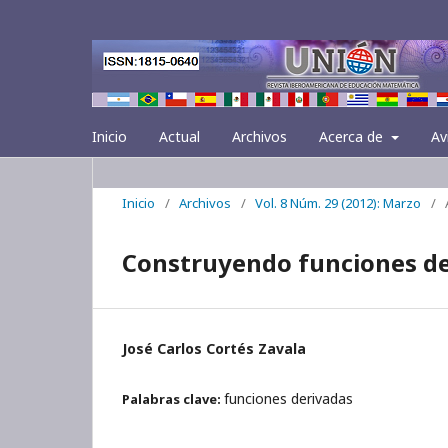
Inicio
Actual
Archivos
Acerca de
Av
Inicio
/
Archivos
/
Vol. 8 Núm. 29 (2012): Marzo
/
Construyendo funciones de
José Carlos Cortés Zavala
funciones derivadas
Palabras clave: