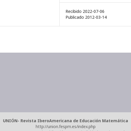
Recibido 2022-07-06
Publicado 2012-03-14
UNIÓN- Revista IberoAmericana de Educación Matemática
http://union.fespm.es/index.php