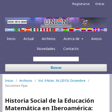
Registrarse
Entrar
Inicio
Actual
Archivos
Acerca de
Avisos
Novedades
Contacto
Buscar
Inicio
/
Archivos
/
Vol. 9 Núm. 36 (2013): Diciembre
/
Secciones Fijas
Historia Social de la Educación
Matemática en Iberoamérica: