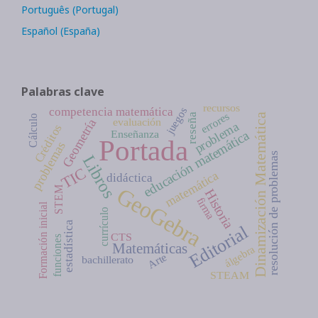
Português (Portugal)
Español (España)
Palabras clave
recursos
juegos
competencia matemática
errores
Dinamización Matemática
reseña
Cálculo
evaluación
Geometría
problema
Créditos
educación matemática
Enseñanza
Portada
problemas
resolución de problemas
Libros
TIC
matemática
didáctica
GeoGebra
STEM
Historia
firma
Formación inicial
currículo
estadística
Editorial
CTS
funciones
Matemáticas
álgebra
Arte
bachillerato
STEAM