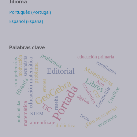
Idioma
Português (Portugal)
Español (España)
Palabras clave
problemas
educación primaria
motivación
secundaria
competencias
educación matemática
enseñanza
problema
Matemáticas
Editorial
Libros
Historia
GeoGebra
Arte
errores
estadística
Portada
Créditos
Geometría
CTS
álgebra
reseña
probabilidad
matemática
TIC
¡Esto no es serio!
STEM
firma
evaluación
aprendizaje
didáctica