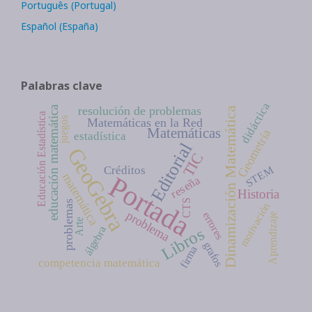
Português (Portugal)
Español (España)
Palabras clave
didáctica
resolución de problemas
educación matemática
Dinamización Matemática
Educación Estadística
juegos
Matemáticas en la Red
Matemáticas
Geometría
estadística
Editorial
GeoGebra
TIC
STEM
Créditos
Portada
matemática
reseña
Historia
CTS
problemas
motivación
problema
errores
Aprendizaje
Arte
álgebra
Libros
grafos
firma
competencia matemática