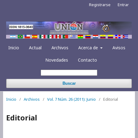
Registrarse
Entrar
Inicio
Actual
Archivos
Acerca de
Avisos
Novedades
Contacto
Buscar
Inicio
/
Archivos
/
Vol. 7 Núm. 26 (2011): Junio
/
Editorial
Editorial