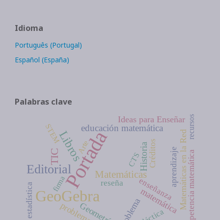
Idioma
Português (Portugal)
Español (España)
Palabras clave
recursos
Ideas para Enseñar
STEM
educación matemática
Portada
Libros
Matemáticas en la Red
Créditos
Arte
Historia
aprendizaje
TIC
competencia matemática
CTS
Editorial
Matemáticas
firma
enseñanza
reseña
estadística
matemática
GeoGebra
problema
Geometría
problemas
didáctica