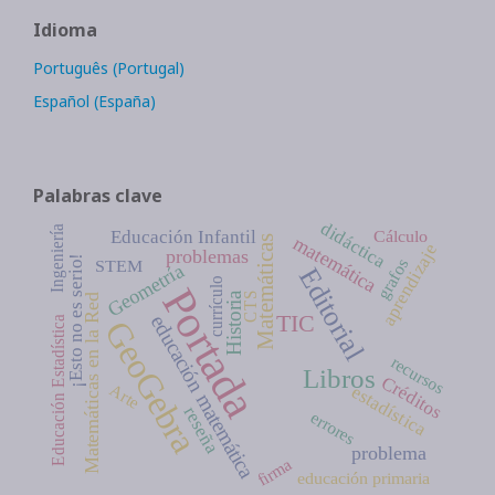
Idioma
Português (Portugal)
Español (España)
Palabras clave
didáctica
Ingeniería
Cálculo
Educación Infantil
matemática
Matemáticas
aprendizaje
problemas
¡Esto no es serio!
grafos
STEM
Geometría
Editorial
currículo
Portada
Historia
CTS
Matemáticas en la Red
TIC
educación matemática
Educación Estadística
GeoGebra
recursos
Libros
Créditos
Arte
estadística
reseña
errores
problema
firma
educación primaria