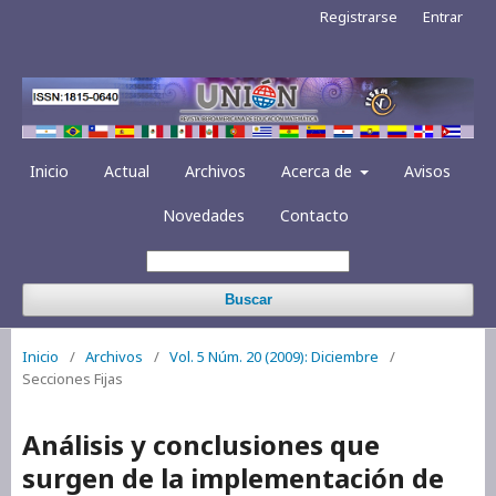
Registrarse
Entrar
Inicio
Actual
Archivos
Acerca de
Avisos
Novedades
Contacto
Buscar
Inicio
/
Archivos
/
Vol. 5 Núm. 20 (2009): Diciembre
/
Secciones Fijas
Análisis y conclusiones que
surgen de la implementación de