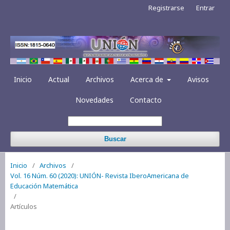
Registrarse
Entrar
Inicio
Actual
Archivos
Acerca de
Avisos
Novedades
Contacto
Buscar
Inicio
/
Archivos
/
Vol. 16 Núm. 60 (2020): UNIÓN- Revista IberoAmericana de
Educación Matemática
/
Artículos