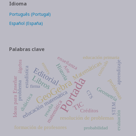
Idioma
Português (Portugal)
Español (España)
Palabras clave
educación primaria
enseñanza
Matemáticas
currículo
aprendizaje
álgebra
errores
Historia
Arte
estadística
Editorial
Libros
Portada
Ideas para Enseñar
GeoGebra
problemas
problema
firma
Geometría
educación matemática
CTS
didáctica
matemática
TIC
STEM
reseña
Créditos
evaluación
resolución de problemas
formación de profesores
probabilidad