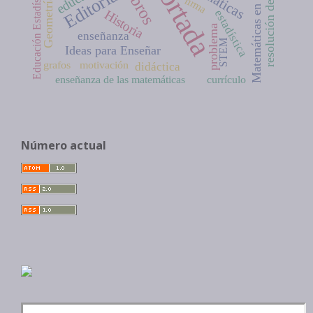
resolución de problemas
Matemáticas en la Red
Portada
Libros
Editorial
Educación Estadística
firma
Geometría
Historia
estadística
problema
enseñanza
STEM
Ideas para Enseñar
grafos
motivación
didáctica
enseñanza de las matemáticas
currículo
Número actual