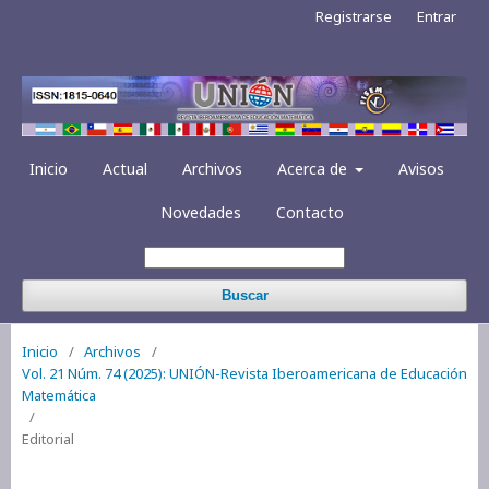
Registrarse
Entrar
Inicio
Actual
Archivos
Acerca de
Avisos
Novedades
Contacto
Buscar
Inicio
/
Archivos
/
Vol. 21 Núm. 74 (2025): UNIÓN-Revista Iberoamericana de Educación
Matemática
/
Editorial