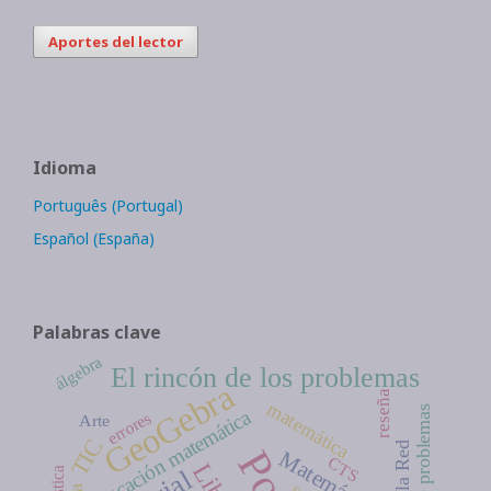
Aportes del lector
Idioma
Português (Portugal)
Español (España)
Palabras clave
álgebra
El rincón de los problemas
GeoGebra
reseña
matemática
educación matemática
errores
Arte
TIC
Matemáticas
CTS