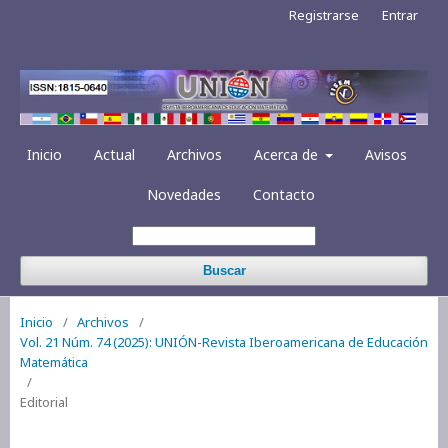
Registrarse
Entrar
Inicio
Actual
Archivos
Acerca de
Avisos
Novedades
Contacto
Buscar
Inicio
/
Archivos
/
Vol. 21 Núm. 74 (2025): UNIÓN-Revista Iberoamericana de Educación
Matemática
/
Editorial