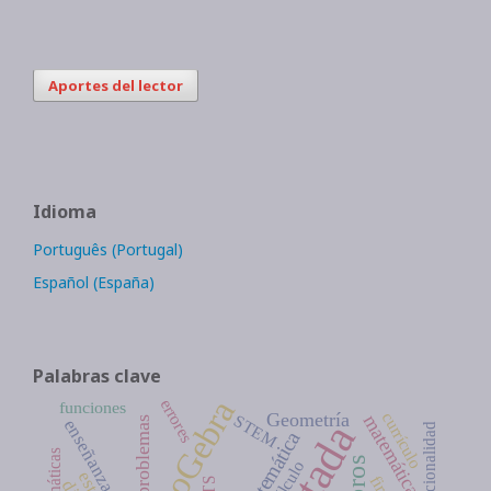
Aportes del lector
Idioma
Português (Portugal)
Español (España)
Palabras clave
GeoGebra
errores
funciones
Geometría
currículo
matemática
STEM
problemas
enseñanza
Portada
proporcionalidad
Libros
Cálculo