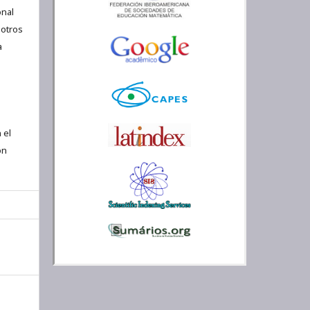
nal
 otros
a
 el
ón