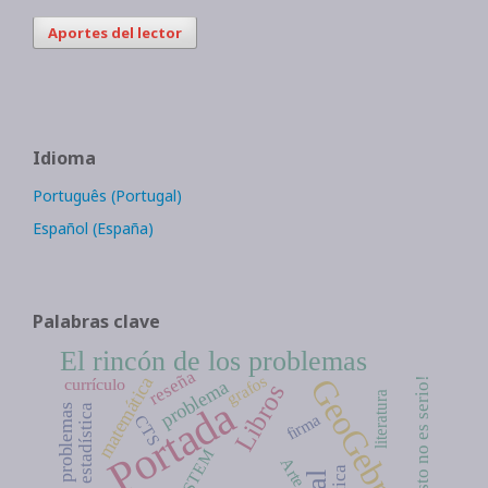
Aportes del lector
Idioma
Português (Portugal)
Español (España)
Palabras clave
El rincón de los problemas
reseña
grafos
GeoGebra
matemática
currículo
¡Esto no es serio!
problema
Libros
literatura
Portada
estadística
firma
CTS
STEM
Arte