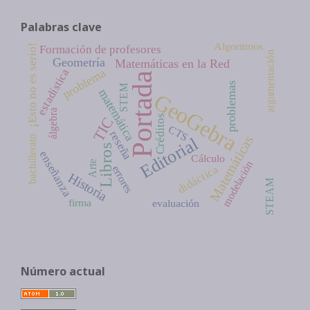
Palabras clave
Algoritmos
¡Esto no es serio!
Formación de profesores
argumentación
Geometría
Matemáticas en la Red
estadística
problema
Portada
problemas
STEM
matemática
GeoGebra
álgebra
Créditos
TIC
CTS
reseña
Matemáticas
bachillerato
Editorial
Libros
enseñanza
Cálculo
modelación
Arte
didáctica
errores
Historia
STEAM
firma
evaluación
Número actual