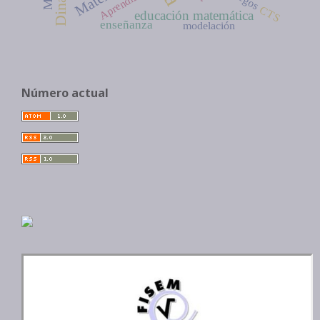
Aprendizaje
CTS
educación matemática
enseñanza
modelación
Número actual