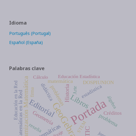
Idioma
Português (Portugal)
Español (España)
Palabras clave
Educación Estadística
Cálculo
Dinamización Matemática
matemática
DOSPIUNION
Educación en la Red
didáctica
estadística
Historia
problemas
Arte
firma
Matemáticas en la Red
Libros
álgebra
Portada
Editorial
GeoGebra
Geometría
Créditos
problema
STEM
reseña
Matemáticas
TIC
juegos