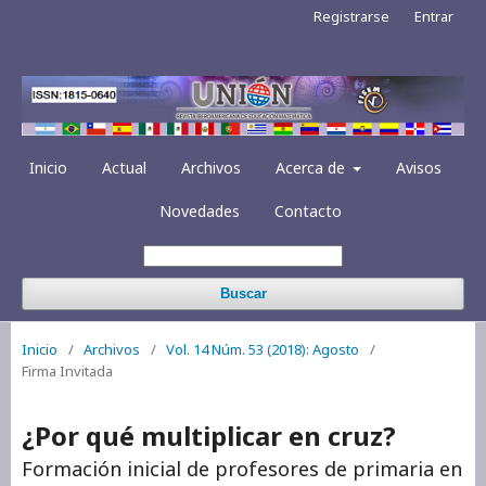
Registrarse
Entrar
Inicio
Actual
Archivos
Acerca de
Avisos
Novedades
Contacto
Buscar
Inicio
/
Archivos
/
Vol. 14 Núm. 53 (2018): Agosto
/
Firma Invitada
¿Por qué multiplicar en cruz?
Formación inicial de profesores de primaria en